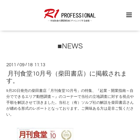
■NEWS
2011
/
09
/
18 11:13
月刊食堂10月号（柴田書店）に掲載されま
す。
9月20日発売の柴田書店「月刊食堂10月号」の特集、『起業・開業指南～自
分でできるエリア動態調査～』のコーナーで当社の立地調査に対する視点や
手順を解説させて頂きました。当社と（有）ソルブ社の解説を柴田書店さん
が纏める形式のレポートとなっております。ご興味ある方は是非ご覧くださ
い。